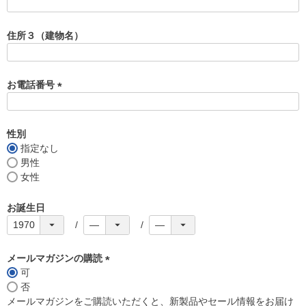
(
必
須
住所３（建物名）
)
お電話番号
(
必
須
性別
)
指定なし
男性
女性
お誕生日
メールマガジンの購読
可
(
否
必
メールマガジンをご購読いただくと、新製品やセール情報をお届け
須