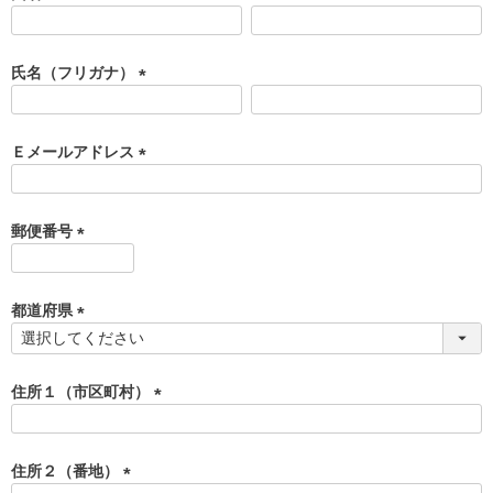
(
必
須
氏名（フリガナ）
)
(
必
須
Ｅメールアドレス
)
(
必
須
郵便番号
)
(
必
須
都道府県
)
(
必
須
住所１（市区町村）
)
(
必
須
住所２（番地）
)