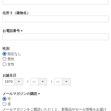
(
必
須
住所３（建物名）
)
お電話番号
(
必
須
性別
)
指定なし
男性
女性
お誕生日
メールマガジンの購読
可
(
否
必
メールマガジンをご購読いただくと、新製品やセール情報をお届け
須