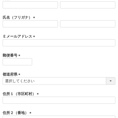
(
必
須
氏名（フリガナ）
)
(
必
須
Ｅメールアドレス
)
(
必
須
郵便番号
)
(
必
須
都道府県
)
(
必
須
住所１（市区町村）
)
(
必
須
住所２（番地）
)