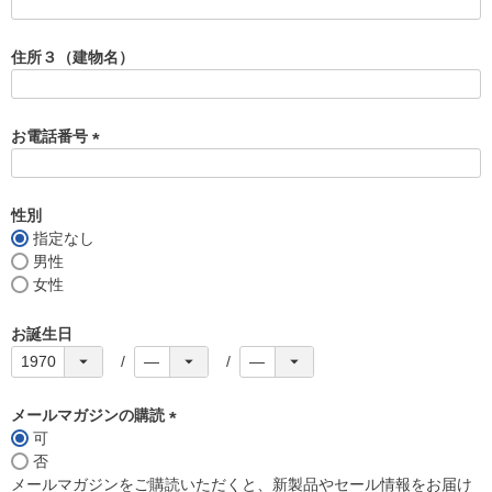
(
必
須
住所３（建物名）
)
お電話番号
(
必
須
性別
)
指定なし
男性
女性
お誕生日
メールマガジンの購読
可
(
否
必
メールマガジンをご購読いただくと、新製品やセール情報をお届け
須