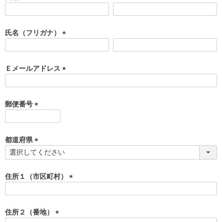
(
必
須
氏名（フリガナ）
)
(
必
須
Ｅメールアドレス
)
(
必
須
郵便番号
)
(
必
須
都道府県
)
(
必
須
住所１（市区町村）
)
(
必
須
住所２（番地）
)