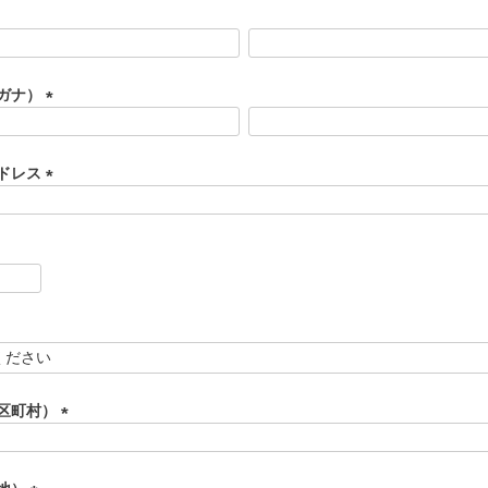
ガナ）
(
必
須
ドレス
)
(
必
須
)
区町村）
(
必
須