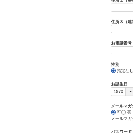
住所２（番
住所３（建
お電話番号
性別
指定な
お誕生日
メールマガ
可
否
メールマガ
パスワード