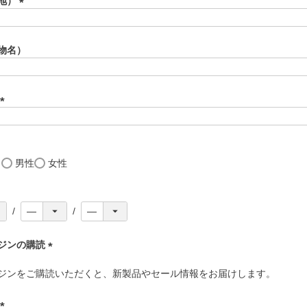
地）
)
(
必
須
物名）
)
(
必
須
)
し
男性
女性
ジンの購読
(
ジンをご購読いただくと、新製品やセール情報をお届けします。
必
須
)