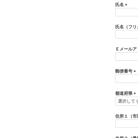
氏名
(
必
須
氏名（フリ
)
Ｅメールア
郵便番号
(
必
須
都道府県
)
(
必
須
住所１（市
)