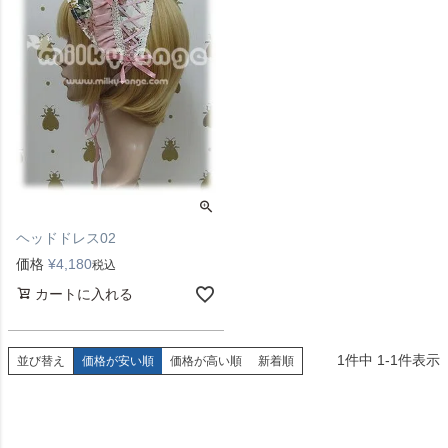
ヘッドドレス02
価格
¥
4,180
税込
カートに入れる
1
件中
1
-
1
件表示
並び替え
価格が安い順
価格が高い順
新着順