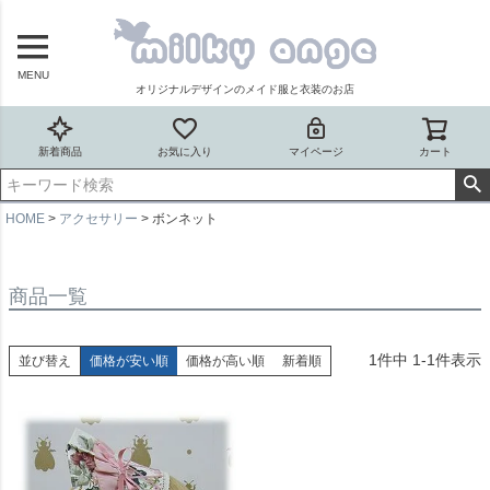
MENU
オリジナルデザインのメイド服と衣装のお店
新着商品
お気に入り
マイページ
カート
HOME
アクセサリー
ボンネット
商品一覧
1
件中
1
-
1
件表示
並び替え
価格が安い順
価格が高い順
新着順