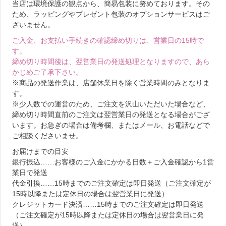
当店は環境保護の観点から、簡易包装に努めております。その
ため、ラッピングやプレゼント包装のオプションサービスはご
ざいません。
ご入金、お支払い手続きの確認締め切りは、営業日の15時で
す。
締め切り時間後は、翌営業日の発送処理となりますので、あら
かじめご了承下さい。
※商品の発送作業は、店舗休業日を除く営業時間のみとなりま
す。
※少人数での運営のため、ご注文を沢山いただいた場合など、
締め切り時間直前のご注文は翌営業日の発送となる場合がござ
います。お急ぎの場合は備考欄、またはメール、お電話などで
ご相談くださいませ。
お届けまでの目安
銀行振込……お客様のご入金にかかる日数＋ご入金確認から1営
業日で発送
代金引換……15時までのご注文確定は即日発送（ご注文確定が
15時以降または定休日の場合は翌営業日に発送）
クレジットカード決済……15時までのご注文確定は即日発送
（ご注文確定が15時以降または定休日の場合は翌営業日に発
送）