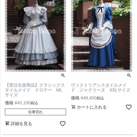
【受注生産商品】クラシックス
ヴィクトリアンスタイルメイ
タイルメイド ドロテー ML
ド ジャクリーヌ XXLサイズ
サイズ
価格
¥
48,400
税込
価格
¥
45,100
税込
カートに入れる
在庫切れ
詳細を見る