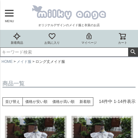
MENU
オリジナルデザインのメイド服と衣装のお店
新着商品
お気に入り
マイページ
カート
HOME
メイド服
ロング丈メイド服
商品一覧
14
件中
1
-
14
件表示
並び替え
価格が安い順
価格が高い順
新着順