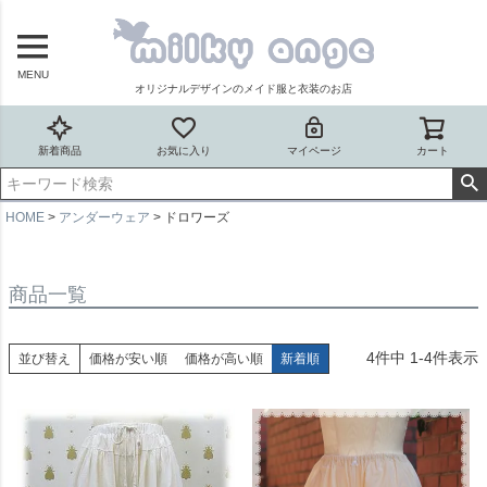
MENU
オリジナルデザインのメイド服と衣装のお店
新着商品
お気に入り
マイページ
カート
HOME
アンダーウェア
ドロワーズ
商品一覧
4
件中
1
-
4
件表示
並び替え
価格が安い順
価格が高い順
新着順