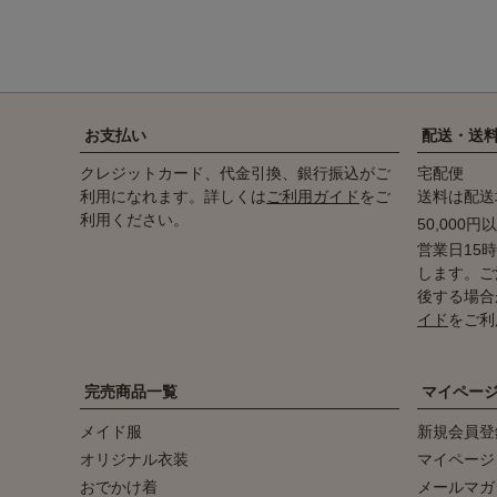
お支払い
配送・送
クレジットカード、代金引換、銀行振込がご
宅配便
利用になれます。詳しくは
ご利用ガイド
をご
送料は配送
利用ください。
50,000
営業日15
します。ご
後する場合
イド
をご利
完売商品一覧
マイペー
メイド服
新規会員登
オリジナル衣装
マイページ
おでかけ着
メールマガ