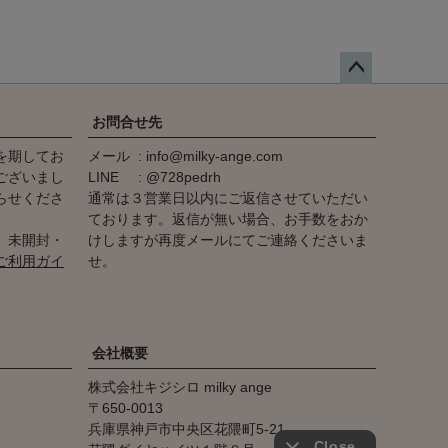
ペー
ジト
お問合せ先
ップ
を期してお
メール
info@milky-ange.com
へ
ございまし
LINE
@728pedrh
らせくださ
通常は３営業日以内にご返信させていただい
ております。返信が無い場合、お手数をおか
、未開封・
けしますが再度メールにてご連絡くださいま
ご利用ガイ
せ。
会社概要
株式会社キジシロ milky ange
650-0013
兵庫県神戸市中央区花隈町5-21