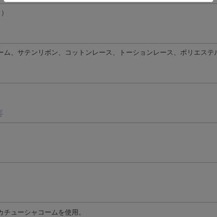
ト）
ーム、サテンリボン、コットンレース、トーションレース、ポリエステ
容
カチューシャコームを使用。