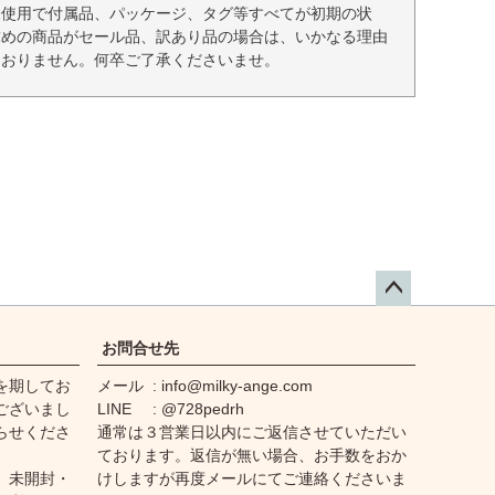
未使用で付属品、パッケージ、タグ等すべてが初期の状
求めの商品がセール品、訳あり品の場合は、いかなる理由
ておりません。何卒ご了承くださいませ。
ペー
ジト
お問合せ先
ップ
を期してお
メール
info@milky-ange.com
へ
ございまし
LINE
@728pedrh
らせくださ
通常は３営業日以内にご返信させていただい
ております。返信が無い場合、お手数をおか
、未開封・
けしますが再度メールにてご連絡くださいま