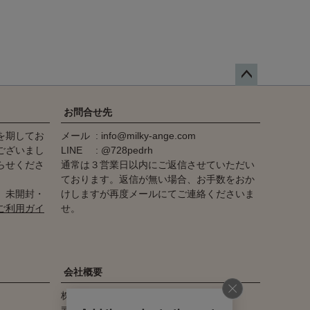
ペー
ジト
お問合せ先
ップ
を期してお
メール
info@milky-ange.com
へ
ございまし
LINE
@728pedrh
らせくださ
通常は３営業日以内にご返信させていただい
ております。返信が無い場合、お手数をおか
、未開封・
けしますが再度メールにてご連絡くださいま
ご利用ガイ
せ。
会社概要
株式会社キジシロ milky ange