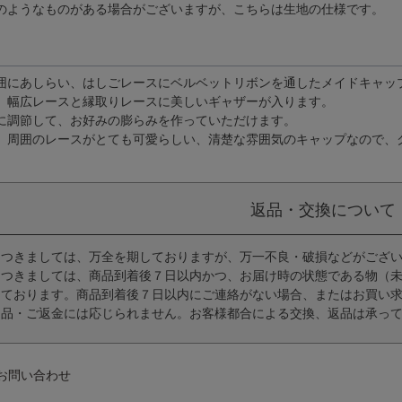
のようなものがある場合がございますが、こちらは生地の仕様です。
囲にあしらい、はしごレースにベルベットリボンを通したメイドキャッ
、幅広レースと縁取りレースに美しいギャザーが入ります。
に調節して、お好みの膨らみを作っていただけます。
、周囲のレースがとても可愛らしい、清楚な雰囲気のキャップなので、
返品・交換について
につきましては、万全を期しておりますが、万一不良・破損などがござ
につきましては、商品到着後７日以内かつ、お届け時の状態である物（
っております。商品到着後７日以内にご連絡がない場合、またはお買い
返品・ご返金には応じられません。お客様都合による交換、返品は承っ
お問い合わせ