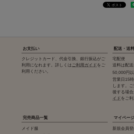
お支払い
配送・送
クレジットカード、代金引換、銀行振込がご
宅配便
利用になれます。詳しくは
ご利用ガイド
をご
送料は配送
利用ください。
50,000
営業日15
します。ご
後する場合
イド
をご利
完売商品一覧
マイペー
メイド服
新規会員登