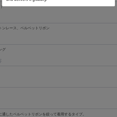
ト）
トンレース、ベルベットリボン
ング
容
に通したベルベットリボンを絞って着用するタイプ。