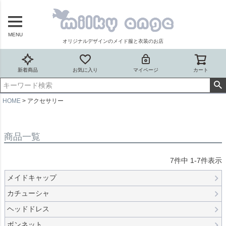
MENU
オリジナルデザインのメイド服と衣装のお店
新着商品
お気に入り
マイページ
カート
HOME
アクセサリー
商品一覧
7
件中
1
-
7
件表示
メイドキャップ
カチューシャ
ヘッドドレス
ボンネット