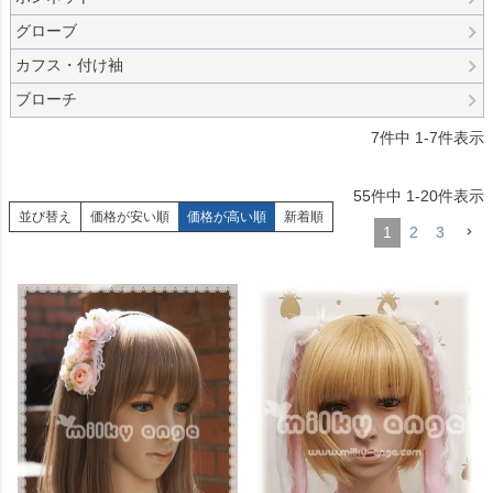
グローブ
カフス・付け袖
ブローチ
7
件中
1
-
7
件表示
55
件中
1
-
20
件表示
並び替え
価格が安い順
価格が高い順
新着順
1
2
3