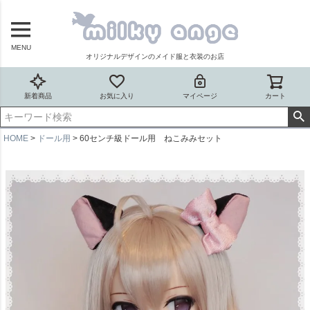
MENU
オリジナルデザインのメイド服と衣装のお店
新着商品
お気に入り
マイページ
カート
HOME
ドール用
60センチ級ドール用 ねこみみセット