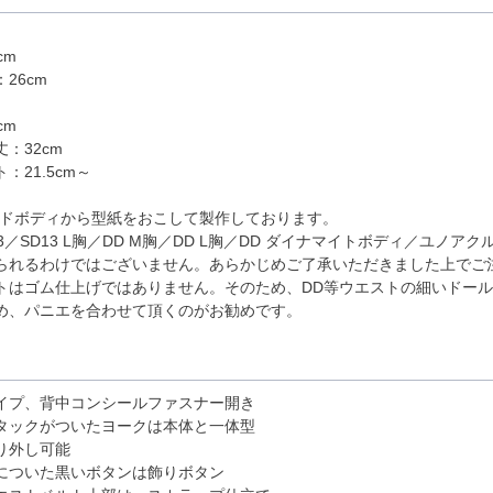
m
cm
26cm
cm
：32cm
：21.5cm～
ードボディから型紙をおこして製作しております。
D13／SD13 L胸／DD M胸／DD L胸／DD ダイナマイトボディ／ユ
られるわけではございません。あらかじめご了承いただきました上でご
トはゴム仕上げではありません。そのため、DD等ウエストの細いドー
め、パニエを合わせて頂くのがお勧めです。
イプ、背中コンシールファスナー開き
タックがついたヨークは本体と一体型
り外し可能
についた黒いボタンは飾りボタン