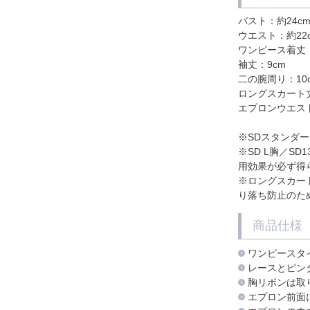
バスト：約24c
ウエスト：約22
ワンピース着丈：
袖丈：9cm
二の腕周り：10
ロングスカート丈
エプロンウエスト
※SDスタンダ
※SD L胸／S
用効果が必ず得
※ロングスカー
り落ち防止のた
商品仕様
ワンピースタ
レースとピン
胸リボンは取
エプロン前面