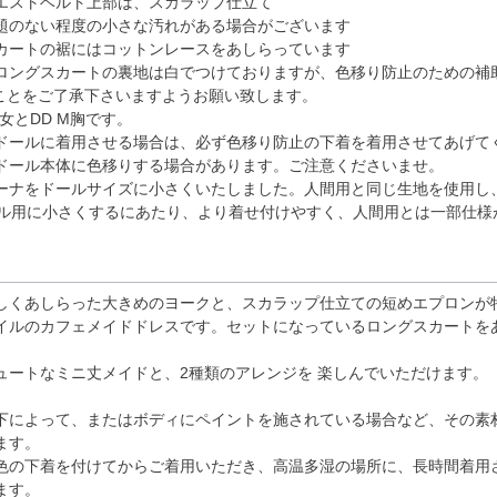
エストベルト上部は、スカラップ仕立て
題のない程度の小さな汚れがある場合がございます
カートの裾にはコットンレースをあしらっています
ロングスカートの裏地は白でつけておりますが、色移り防止のための補
ことをご了承下さいますようお願い致します。
女とDD M胸です。
ドールに着用させる場合は、必ず色移り防止の下着を着用させてあげて
ドール本体に色移りする場合があります。ご注意くださいませ。
ーナをドールサイズに小さくいたしました。人間用と同じ生地を使用し
ール用に小さくするにあたり、より着せ付けやすく、人間用とは一部仕様
しくあしらった大きめのヨークと、スカラップ仕立ての短めエプロンが
イルのカフェメイドドレスです。セットになっているロングスカートを
ュートなミニ丈メイドと、2種類のアレンジを 楽しんでいただけます。
下によって、またはボディにペイントを施されている場合など、その素
ます。
色の下着を付けてからご着用いただき、高温多湿の場所に、長時間着用
ます。