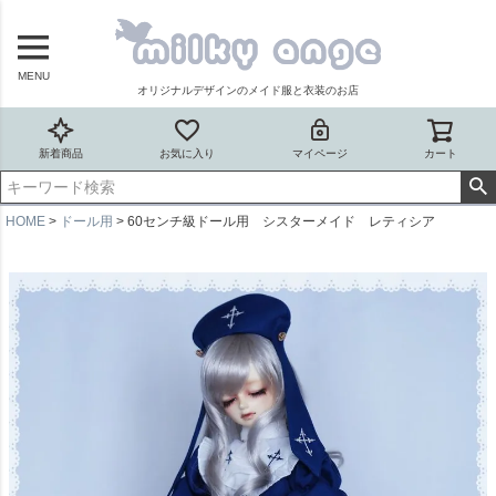
MENU
オリジナルデザインのメイド服と衣装のお店
新着商品
お気に入り
マイページ
カート
HOME
ドール用
60センチ級ドール用 シスターメイド レティシア