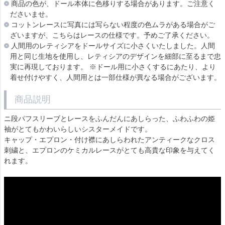
商品の色が、ドール本体に色移りする場合があります。ご注意く
ださいませ。
コットンレースに写真には写らない程度の色ムラがある場合がご
ざいますが、こちらはレースの仕様です。予めご了承ください。
人間用のレティシアをドールサイズに小さくいたしました。人間
用と同じ生地を使用し、レティシアのデザインを細部に至るまで忠
実に再現しております。 ※ドール用に小さくするにあたり、より
着せ付けやすく、人間用とは一部仕様が異なる場合がございます。
商品説明
ニ段パフスリーブとレースをふんだんにあしらった、ふわふわの姫
袖がとてもかわいらしいシスターメイドです。
キャップ・エプロン・付け襟にあしらわれたアンティークなクロス
刺繍と、エプロンのケミカルレースがとても高貴な印象を与えてく
れます。