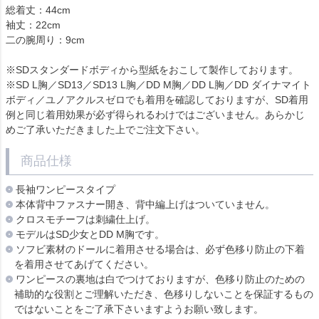
総着丈：44cm
袖丈：22cm
二の腕周り：9cm
※SDスタンダードボディから型紙をおこして製作しております。
※SD L胸／SD13／SD13 L胸／DD M胸／DD L胸／DD ダイナマイト
ボディ／ユノアクルスゼロでも着用を確認しておりますが、SD着用
例と同じ着用効果が必ず得られるわけではございません。あらかじ
めご了承いただきました上でご注文下さい。
商品仕様
長袖ワンピースタイプ
本体背中ファスナー開き、背中編上げはついていません。
クロスモチーフは刺繍仕上げ。
モデルはSD少女とDD M胸です。
ソフビ素材のドールに着用させる場合は、必ず色移り防止の下着
を着用させてあげてください。
ワンピースの裏地は白でつけておりますが、色移り防止のための
補助的な役割とご理解いただき、色移りしないことを保証するもの
ではないことをご了承下さいますようお願い致します。