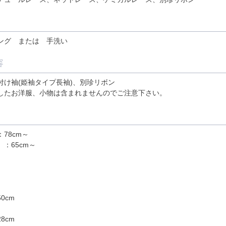
ング または 手洗い
容
付け袖(姫袖タイプ長袖)、別珍リボン
したお洋服、小物は含まれませんのでご注意下さい。
78cm～
：65cm～
0cm
m
8cm