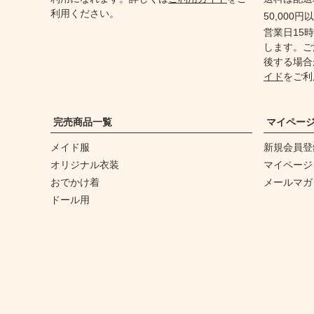
利用ください。
50,000
営業日15
します。ご
後する場合
イド
をご利
完売商品一覧
マイペー
メイド服
新規会員登
オリジナル衣装
マイページ
おでかけ着
メールマガ
ドール用