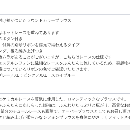
付け袖がついたラウンドカラーブラウス
はネットレースを重ねてあります
のボタン付き
、付属の別珍リボンを襟元で結わえるタイプ
ング、後ろ編み上げつき
色ムラがあることがございますが、こちらはレースの仕様です
エステルシフォンに繊細なレースをふんだんに施しているため、突起物
横についているリボンの色でご確認いただけます。
グレー／XL：ピンク／XXL：スカイブルー
とケミカルレースを贅沢に使用した、ロマンティックなブラウスです。
をふんだんにあしらった姫袖は、ふんわりたっぷりと広がり、高貴なお
裾部分のチュールレースも豪華で、オーバーブラウスとしてもお召し頂
グと編み上げが柔らかなシフォンブラウスを身体にやさしくフィットさ