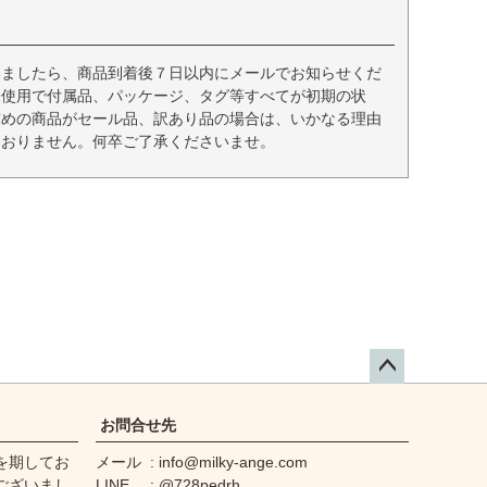
いましたら、商品到着後７日以内にメールでお知らせくだ
未使用で付属品、パッケージ、タグ等すべてが初期の状
求めの商品がセール品、訳あり品の場合は、いかなる理由
ておりません。何卒ご了承くださいませ。
ペー
ジト
お問合せ先
ップ
を期してお
メール
info@milky-ange.com
へ
ございまし
LINE
@728pedrh