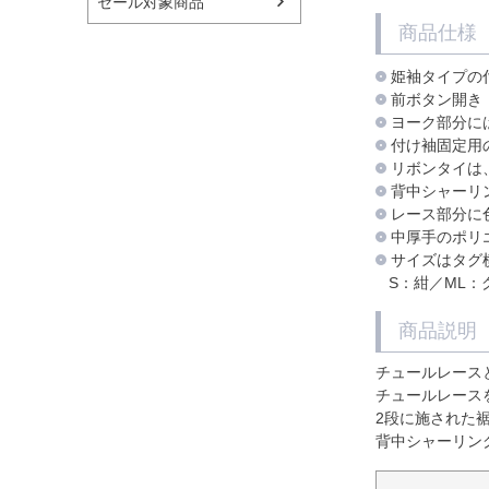
セール対象商品
商品仕様
姫袖タイプの
前ボタン開き
ヨーク部分に
付け袖固定用
リボンタイは
背中シャーリ
レース部分に
中厚手のポリ
サイズはタグ
S：紺／ML：
商品説明
チュールレース
チュールレース
2段に施された
背中シャーリン