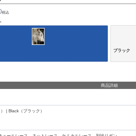
0
税込
ト
ブラック
商品詳細
） | Black（ブラック）
チュールレース、ネットレース、ケミカルレース、別珍リボン