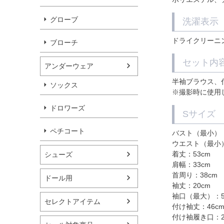
グローブ
洗濯表示
ドライクリーニ
ブローチ
セット内
アンダーウェア
半袖ブラウス、
ソックス
※撮影時に使用
ドロワーズ
Sサイズ
ペチコート
バスト（最小）：
ウエスト（最小）
着丈：53cm
シューズ
肩幅：33cm
首周り：38cm
ドール用
袖丈：20cm
袖口（最大）：5
セレクトアイテム
付け袖丈：46c
付け袖履き口：2