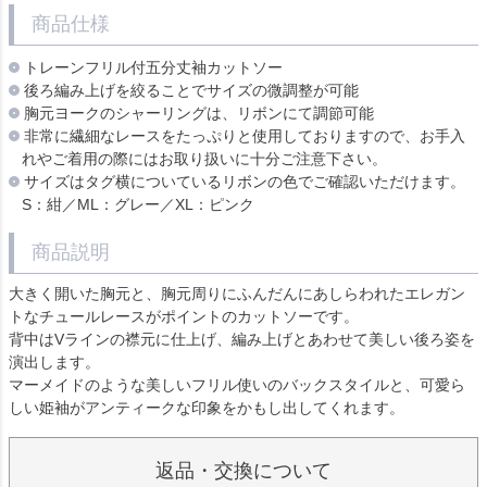
商品仕様
トレーンフリル付五分丈袖カットソー
後ろ編み上げを絞ることでサイズの微調整が可能
胸元ヨークのシャーリングは、リボンにて調節可能
非常に繊細なレースをたっぷりと使用しておりますので、お手入
れやご着用の際にはお取り扱いに十分ご注意下さい。
サイズはタグ横についているリボンの色でご確認いただけます。
S：紺／ML：グレー／XL：ピンク
商品説明
大きく開いた胸元と、胸元周りにふんだんにあしらわれたエレガン
トなチュールレースがポイントのカットソーです。
背中はVラインの襟元に仕上げ、編み上げとあわせて美しい後ろ姿を
演出します。
マーメイドのような美しいフリル使いのバックスタイルと、可愛ら
しい姫袖がアンティークな印象をかもし出してくれます。
返品・交換について