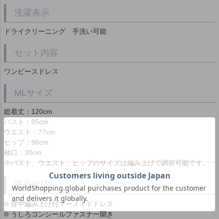
洗濯表示
ドライクリーニング 手洗い可能
セット内容
ワンピースドレス
MLサイズ
総着丈：120cm
バスト：95cm
ウエスト：77cm
ヒップ：98cm
袖口：30cm
※バスト、ウエスト、ヒップのサイズは編み上げで調節可能です。
商品仕様
背中編み上げ付マーメイドドレス
うしろコンシールファスナー開き