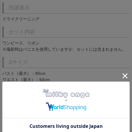
洗濯表示
ドライクリーニング
セット内容
ワンピース、リボン
※撮影時はパニエを使用していますが、セットには含まれません。
Sサイズ
バスト（最大）：80cm
ウエスト（最大）：64cm
肩幅：34cm
襟首周り：38cm
襟高さ（レース含まず）：2.5cm
袖丈：63cm
総着丈：125cm
商品仕様