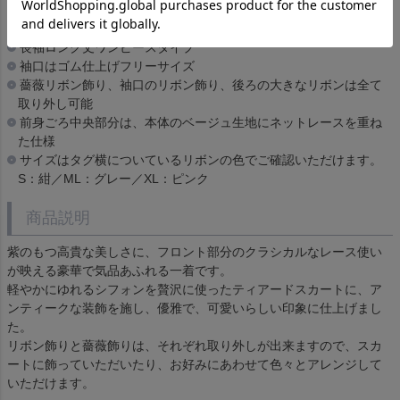
背中コンシールファスナー開き
後ろ編み上げを絞ってサイズ調節が可能
長袖ロング丈ワンピースタイプ
袖口はゴム仕上げフリーサイズ
薔薇リボン飾り、袖口のリボン飾り、後ろの大きなリボンは全て
取り外し可能
前身ごろ中央部分は、本体のベージュ生地にネットレースを重ね
た仕様
サイズはタグ横についているリボンの色でご確認いただけます。
S：紺／ML：グレー／XL：ピンク
商品説明
紫のもつ高貴な美しさに、フロント部分のクラシカルなレース使い
が映える豪華で気品あふれる一着です。
軽やかにゆれるシフォンを贅沢に使ったティアードスカートに、ア
ンティークな装飾を施し、優雅で、可愛いらしい印象に仕上げまし
た。
リボン飾りと薔薇飾りは、それぞれ取り外しが出来ますので、スカ
ートに飾っていただいたり、お好みにあわせて色々とアレンジして
いただけます。