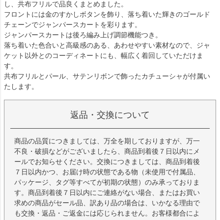
し、共布フリルで品良くまとめました。
フロントには金のすかしボタンを飾り、落ち着いた輝きのゴールド
チェーンでジャンパースカートを彩ります。
ジャンパースカートは後ろ編み上げ調節機能つき。
落ち着いた色合いと高級感のある、あわせやすい素材なので、ジャ
ケット以外とのコーディネートにも、幅広く着回していただけま
す。
共布フリルとパール、サテンリボンで飾ったカチューシャが付属い
たします。
返品・交換について
商品の品質につきましては、万全を期しておりますが、万一
不良・破損などがございましたら、商品到着後７日以内にメ
ールでお知らせください。交換につきましては、商品到着後
７日以内かつ、お届け時の状態である物（未使用で付属品、
パッケージ、タグ等すべてが初期の状態）のみ承っておりま
す。商品到着後７日以内にご連絡がない場合、またはお買い
求めの商品がセール品、訳あり品の場合は、いかなる理由で
も交換・返品・ご返金には応じられません。お客様都合によ