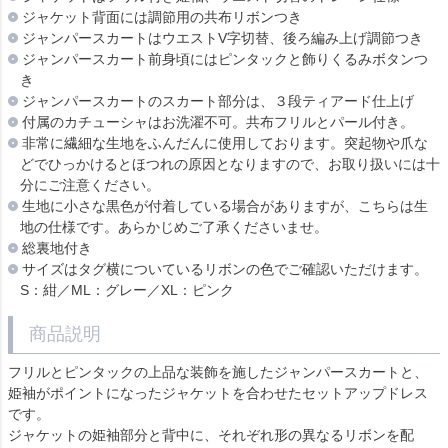
ジャケット背面には調節用の共布リボンつき
ジャンパースカートはウエストV字切替、後ろ編み上げ調節つき
ジャンパースカート前身頃にはピンタックと飾りくるみボタンつ
き
ジャンパースカートのスカート部分は、３段ティアード仕上げ
付属のカチューシャはお洗濯不可。共布フリルとパール付き。
非常に繊細な生地をふんだんに使用しております。突起物や爪な
どでひっかけるとほつれの原因となりますので、お取り扱いには十
分にご注意ください。
生地に小さな黒色が付着している場合がありますが、こちらは生
地の仕様です。あらかじめご了承くださいませ。
総裏地付き
サイズはタグ横についているリボンの色でご確認いただけます。
S：紺／ML：グレー／XL：ピンク
商品説明
フリルとピンタックの上品な装飾を施したジャンパースカートと、
姫袖がポイントになったジャケットを合わせたセットアップドレス
です。
ジャケットの姫袖部分と背中に、それぞれ形の異なるリボンを配