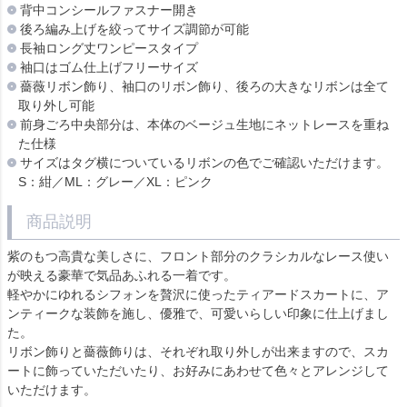
背中コンシールファスナー開き
後ろ編み上げを絞ってサイズ調節が可能
長袖ロング丈ワンピースタイプ
袖口はゴム仕上げフリーサイズ
薔薇リボン飾り、袖口のリボン飾り、後ろの大きなリボンは全て
取り外し可能
前身ごろ中央部分は、本体のベージュ生地にネットレースを重ね
た仕様
サイズはタグ横についているリボンの色でご確認いただけます。
S：紺／ML：グレー／XL：ピンク
商品説明
紫のもつ高貴な美しさに、フロント部分のクラシカルなレース使い
が映える豪華で気品あふれる一着です。
軽やかにゆれるシフォンを贅沢に使ったティアードスカートに、ア
ンティークな装飾を施し、優雅で、可愛いらしい印象に仕上げまし
た。
リボン飾りと薔薇飾りは、それぞれ取り外しが出来ますので、スカ
ートに飾っていただいたり、お好みにあわせて色々とアレンジして
いただけます。