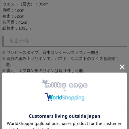
ウエスト（最大）：95cm
肩幅：42cm
袖丈：62cm
首周囲：41cm
総着丈：103cm
商品仕様
ワンピースタイプ、背中コンシールファスナー開き。
両脇の編み上げリボンで、バスト、ウエストのサイズを調節可
能。
胸元、エプロン裾のリボンは取り外し可能。
胸元リボンのビジューは取り外し不可。
ワンピース袖口のボタンは飾りボタンです。
ヨーク部分の黒いボタンは飾りリボンです。
エプロン フロント部分のボタンは飾りリボンです。
袖筒部分（ベージュ部分）にファスナーあり。
生地やレースに色糸、節が混ざっている場合がございますが、こ
ちらは素材の仕様です。
胸リボンのビジューには初期傷があります。アンティーク風の仕
様としてお楽しみ下さい。