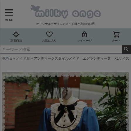
MENU
オリジナルデザインのメイド服と衣装のお店
新着商品
お気に入り
マイページ
カート
HOME
メイド服
アンティークスタイルメイド エグランティーヌ XLサイズ