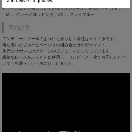
本体総裏地つき。
サイズはタグ横についているリボンの色でご確認いただけます。
ML：グレー／XL：ピンク／XXL：スカイブルー
商品説明
アンティークドールのように可愛らしく清楚なメイド服です。
落ち着いたブルーとベージュの組み合わせががポイント。
胸元のリボンにはグリーンのビジューをあしらっています。
繊細なレースをふんだんに使用し、ワンピース一枚でお召しいただ
いても可愛らしい一着に仕上げました。