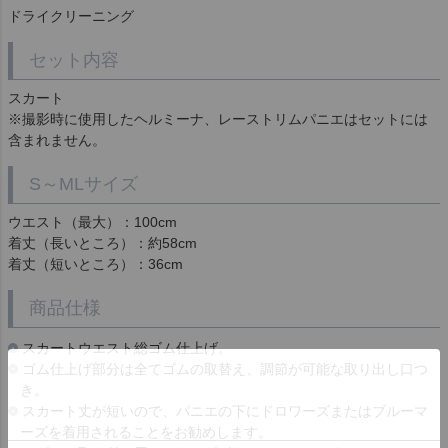
ドライクリーニング
セット内容
スカート
※撮影時に使用したヘルミーナ、レーストリムパニエはセットには
含まれません。
S～MLサイズ
ウエスト（最大）：100cm
着丈（長いところ）：約58cm
着丈（短いところ）：36cm
商品仕様
スカートウエスト総ゴム仕上げ。
ゴム仕上げ部分は全てゴムの取替え、調節が可能な取り出し口つ
き。
スカート丈が短いので、パニエの下にドロワーズまたはブルーマ
ーズを着用されることをお勧めします。