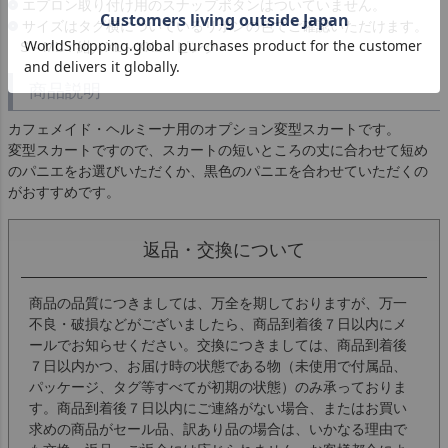
エプロン取り付け用のスナップボタンはついていません。
サイズはタグ横についているリボンの色でご確認いただけます。
S～ML：紺／XL～XXL：ピンク
商品説明
カフェメイド・ヘルミーナ用のオプション変型スカートです。
変型スカートですので、スカートの短いところの丈に合わせて短め
のパニエをお選びいただくか、黒色のパニエを合わせていただくの
がおすすめです。
返品・交換について
商品の品質につきましては、万全を期しておりますが、万一
不良・破損などがございましたら、商品到着後７日以内にメ
ールでお知らせください。交換につきましては、商品到着後
７日以内かつ、お届け時の状態である物（未使用で付属品、
パッケージ、タグ等すべてが初期の状態）のみ承っておりま
す。商品到着後７日以内にご連絡がない場合、またはお買い
求めの商品がセール品、訳あり品の場合は、いかなる理由で