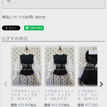
せ。
商品についてのお問い合わせ
おすすめ商品
リプロダクションシ
リプロダクションシ
リプロダクション
リーズ トップス
リーズ トップス
リーズ ワンピー
２ XLサイズ
２ XXLサイズ
６ XLサイズ
価格
¥
19,800
価格
¥
22,000
価格
¥
27,500
税込
税込
税込