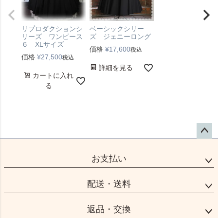
ベーシックシリー
リプロダクションシ
ズ ジェニーロング
リーズ ワンピース
６ XLサイズ
価格
¥
17,600
税込
価格
¥
27,500
税込
詳細を見る
カートに入れ
る
ペー
ジト
お支払い
ップ
へ
配送・送料
返品・交換