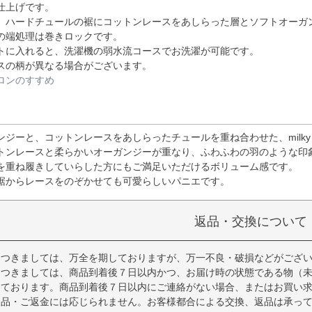
仕上げです。
、ハードチュールの裾にコットンレースをあしらった層とソフトオーガ
の端処理は巻きロックです。
トに入れると、洗濯機の弱水流コースでお洗濯が可能です。
スの柄が異なる場合がございます。
ロンのすすめ
ジーと、コットンレースをあしらったチュールを重ね合わせた、milky
トンレースと柔らかいオーガンジーが重なり、ふわふわの羽のような印
を重ね履きしていらした方にもご満足いただけるボリューム感です。
裾からレースをのぞかせても可愛らしいパニエです。
返品・交換について
につきましては、万全を期しておりますが、万一不良・破損などがござ
につきましては、商品到着後７日以内かつ、お届け時の状態である物（
っております。商品到着後７日以内にご連絡がない場合、またはお買い
返品・ご返金には応じられません。お客様都合による交換、返品は承っ