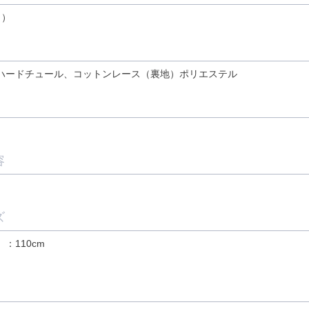
ト）
ハードチュール、コットンレース（裏地）ポリエステル
容
ズ
：110cm