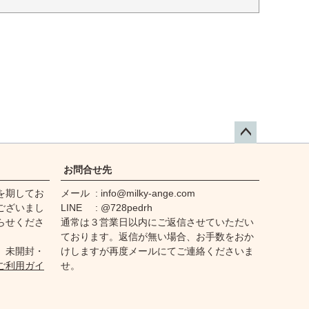
ペー
ジト
お問合せ先
ップ
を期してお
メール
info@milky-ange.com
へ
ございまし
LINE
@728pedrh
らせくださ
通常は３営業日以内にご返信させていただい
ております。返信が無い場合、お手数をおか
、未開封・
けしますが再度メールにてご連絡くださいま
ご利用ガイ
せ。