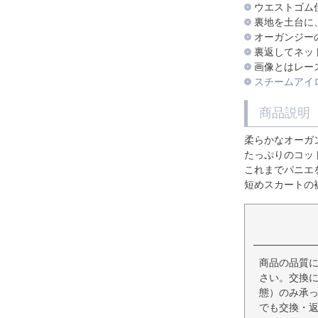
ウエストゴム
裏地を土台に
オーガンジー
裏返してネッ
画像とはレー
スチームアイ
商品説明
柔らかなオーガン
たっぷりのコッ
これまでパニエ
短めスカートの
商品の品質
さい。交換
態）のみ承
でも交換・