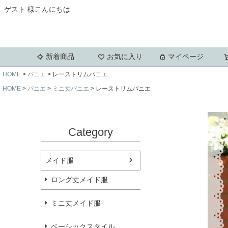
ゲスト 様こんにちは
新着商品
お気に入り
マイページ
HOME
パニエ
レーストリムパニエ
HOME
パニエ
ミニ丈パニエ
レーストリムパニエ
Category
メイド服
ロング丈メイド服
ミニ丈メイド服
ベーシックスタイル