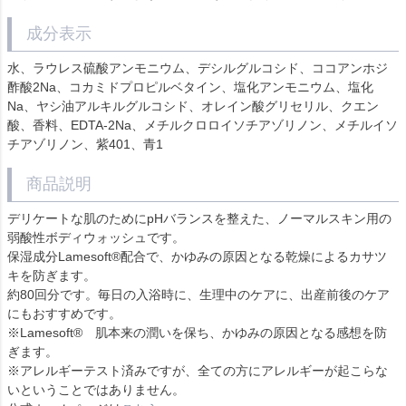
成分表示
水、ラウレス硫酸アンモニウム、デシルグルコシド、ココアンホジ
酢酸2Na、コカミドプロピルベタイン、塩化アンモニウム、塩化
Na、ヤシ油アルキルグルコシド、オレイン酸グリセリル、クエン
酸、香料、EDTA-2Na、メチルクロロイソチアゾリノン、メチルイソ
チアゾリノン、紫401、青1
商品説明
デリケートな肌のためにpHバランスを整えた、ノーマルスキン用の
弱酸性ボディウォッシュです。
保湿成分Lamesoft®配合で、かゆみの原因となる乾燥によるカサツ
キを防ぎます。
約80回分です。毎日の入浴時に、生理中のケアに、出産前後のケア
にもおすすめです。
※Lamesoft® 肌本来の潤いを保ち、かゆみの原因となる感想を防
ぎます。
※アレルギーテスト済みですが、全ての方にアレルギーが起こらな
いということではありません。