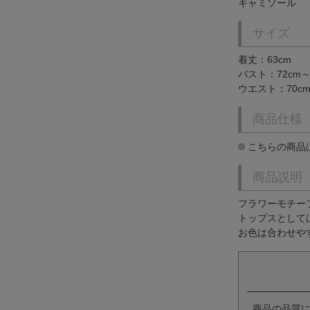
キャミソール
サイズ
着丈：63cm
バスト：72cm～
ウエスト：70c
商品仕様
こちらの商品は
商品説明
フラワーモチー
トップスとして
お色は合わせや
商品の品質