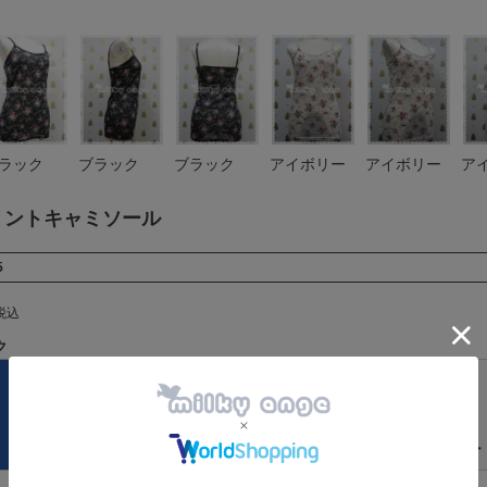
ラック
ブラック
ブラック
アイボリー
アイボリー
ア
リントキャミソール
5
税込
ク
アイボリー