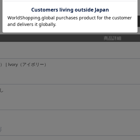
カートに入れる
商品詳細
） | Ivory（アイボリー）
し
容