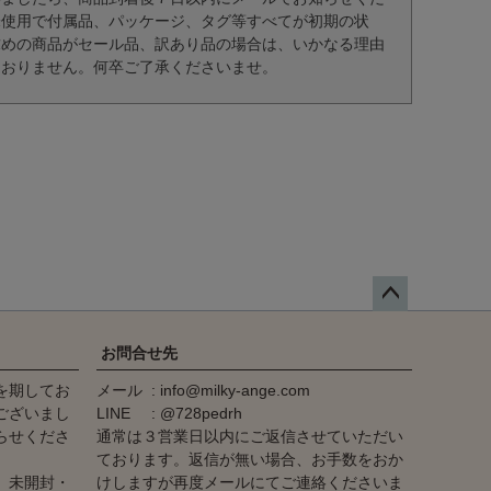
未使用で付属品、パッケージ、タグ等すべてが初期の状
求めの商品がセール品、訳あり品の場合は、いかなる理由
ておりません。何卒ご了承くださいませ。
ペー
ジト
お問合せ先
ップ
を期してお
メール
info@milky-ange.com
へ
ございまし
LINE
@728pedrh
らせくださ
通常は３営業日以内にご返信させていただい
ております。返信が無い場合、お手数をおか
、未開封・
けしますが再度メールにてご連絡くださいま