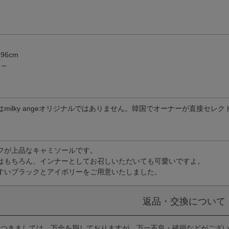
96cm
m～
milky angeオリジナルではありません。韓国でオーナーが直接セレ
フが上品なキャミソールです。
はもちろん、インナーとしてお召しいただいても可愛いですよ。
すいブラックとアイボリーをご用意いたしました。
返品・交換について
につきましては、万全を期しておりますが、万一不良・破損などがござ