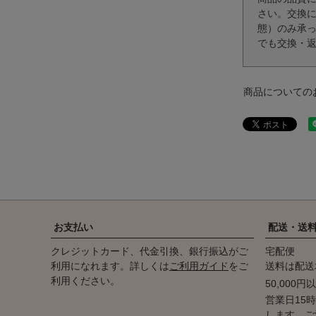
さい。交換
態）のみ承
でも交換・
商品についての
お支払い
配送・送
クレジットカード、代金引換、銀行振込がご
宅配便
利用になれます。詳しくは
ご利用ガイド
をご
送料は配送
利用ください。
50,000
営業日15
します。ご