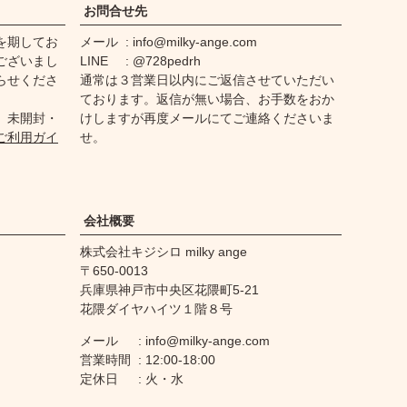
ジト
お問合せ先
ップ
を期してお
メール
info@milky-ange.com
へ
ございまし
LINE
@728pedrh
らせくださ
通常は３営業日以内にご返信させていただい
ております。返信が無い場合、お手数をおか
、未開封・
けしますが再度メールにてご連絡くださいま
ご利用ガイ
せ。
会社概要
株式会社キジシロ milky ange
650-0013
兵庫県神戸市中央区花隈町5-21
花隈ダイヤハイツ１階８号
メール
info@milky-ange.com
営業時間
12:00-18:00
定休日
火・水