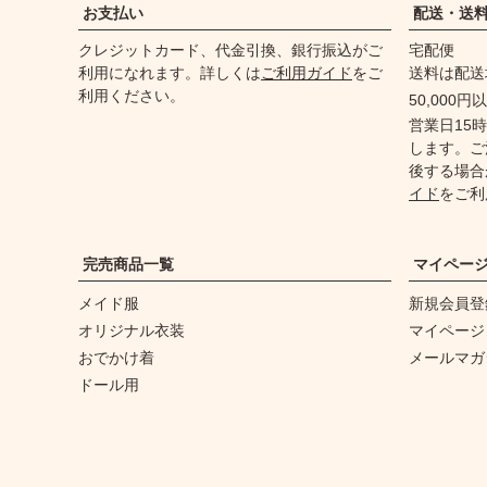
お支払い
配送・送
クレジットカード、代金引換、銀行振込がご
宅配便
利用になれます。詳しくは
ご利用ガイド
をご
送料は配送
利用ください。
50,000
営業日15
します。ご
後する場合
イド
をご利
完売商品一覧
マイペー
メイド服
新規会員登
オリジナル衣装
マイページ
おでかけ着
メールマガ
ドール用