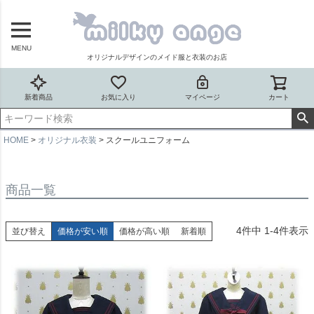
MENU
オリジナルデザインのメイド服と衣装のお店
新着商品
お気に入り
マイページ
カート
HOME
オリジナル衣装
スクールユニフォーム
商品一覧
4
件中
1
-
4
件表示
並び替え
価格が安い順
価格が高い順
新着順