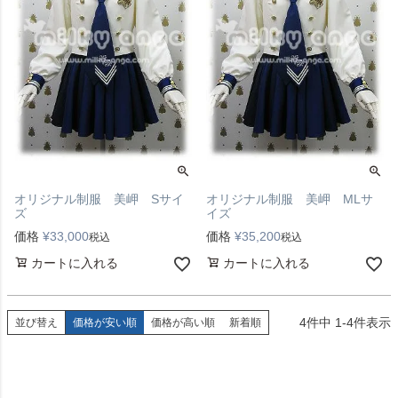
オリジナル制服 美岬 Sサイ
オリジナル制服 美岬 MLサ
ズ
イズ
価格
¥
33,000
価格
¥
35,200
税込
税込
カートに入れる
カートに入れる
4
件中
1
-
4
件表示
並び替え
価格が安い順
価格が高い順
新着順