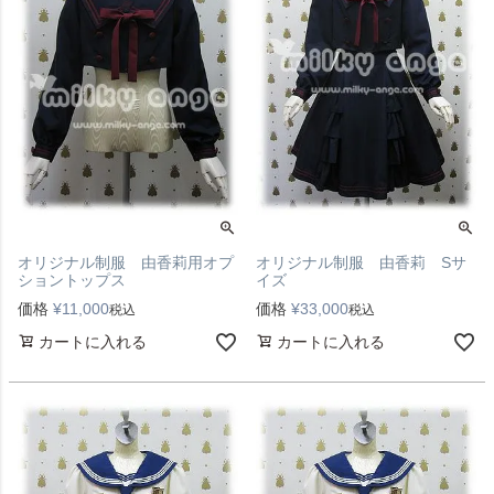
オリジナル制服 由香莉用オプ
オリジナル制服 由香莉 Sサ
ショントップス
イズ
価格
¥
11,000
価格
¥
33,000
税込
税込
カートに入れる
カートに入れる