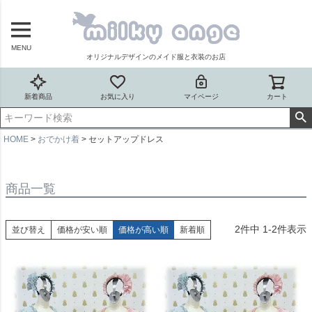
MENU
オリジナルデザインのメイド服と衣装のお店
新着商品
お気に入り
マイページ
カート
HOME
おでかけ着
セットアップドレス
商品一覧
2
件中
1
-
2
件表示
並び替え
価格が安い順
価格が高い順
新着順