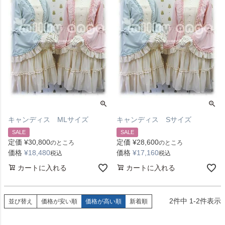
キャンディス MLサイズ
キャンディス Sサイズ
SALE
SALE
定価
¥
30,800
定価
¥
28,600
のところ
のところ
価格
¥
18,480
価格
¥
17,160
税込
税込
カートに入れる
カートに入れる
2
件中
1
-
2
件表示
並び替え
価格が安い順
価格が高い順
新着順