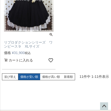
リプロダクションシリーズ ワ
ンピース９ XLサイズ
価格
¥
31,900
税込
カートに入れる
11
件中
1
-
11
件表示
並び替え
価格が安い順
価格が高い順
新着順