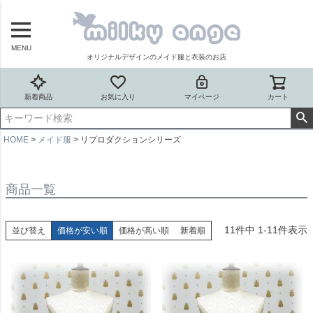
MENU
オリジナルデザインのメイド服と衣装のお店
新着商品
お気に入り
マイページ
カート
HOME
メイド服
リプロダクションシリーズ
商品一覧
11
件中
1
-
11
件表示
並び替え
価格が安い順
価格が高い順
新着順