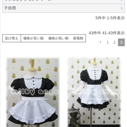
子供用
5
件中
1
-
5
件表示
43
件中
41
-
43
件表示
並び替え
価格が安い順
価格が高い順
新着順
1
2
3