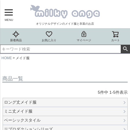
MENU
オリジナルデザインのメイド服と衣装のお店
新着商品
お気に入り
マイページ
カート
HOME
メイド服
商品一覧
5
件中
1
-
5
件表示
ロング丈メイド服
ミニ丈メイド服
ベーシックスタイル
リプロダクションシリーズ