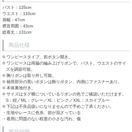
バスト：125cm
ウエスト：110cm
肩幅：47cm
襟首周囲：43cm
総着丈：131cm
商品仕様
ワンピースタイプ、前ボタン開き。
ワンピースは両脇の編み上げリボンで、バスト、ウエストのサイ
ズを調節可能。
胸リボンは取り外し可能。
袖筒部分の黒いボタンは飾りボタン、内側にファスナーあり。
本体裏地付き。
サイズはタグ横についているリボンの色でご確認いただけます。
S：紺／ML：グレー／XL：ピンク／XXL：スカイブルー
下記は不良品扱いになりませんので予めご了承ください。
・生地やレースに色糸、節が混ざっている
・着用に問題のない程度の小さな汚れ、傷
商品説明