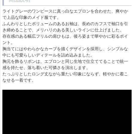
ライトグレーのワンピースに真っ白なエプロンを合わせた、爽やか
で上品な印象のメイド服です。
ふんわりとしたボリュームのあるお袖は、長めのカフスで袖口を引
き締めることで、メリハリのある美しいラインに仕上げました。
存在感のある幅広フリルの肩ひもは、後ろ姿まで華やかに彩るポイ
ント。
胸当てにはやわらかなカーブを描くデザインを採用し、シンプルな
中にも可愛らしいディテールを詰め込みました。
胸元を飾るリボンは、エプロンと同じ生地で仕立ててることで統一
感を持たせ、落ち着いた可憐さを演出します。
たっぷりとしたロング丈ながら重たい印象にならず、軽やかに着こ
なせる一着です。