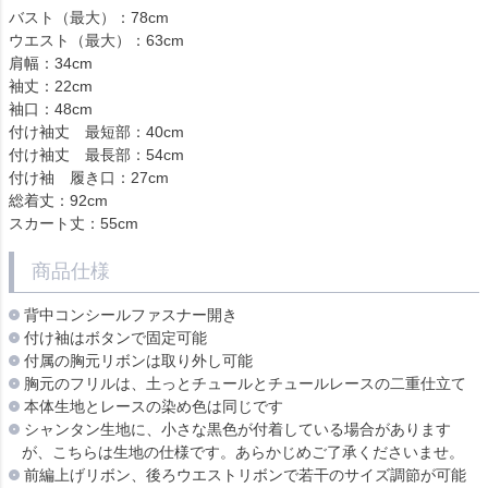
バスト（最大）：78cm
ウエスト（最大）：63cm
肩幅：34cm
袖丈：22cm
袖口：48cm
付け袖丈 最短部：40cm
付け袖丈 最長部：54cm
付け袖 履き口：27cm
総着丈：92cm
スカート丈：55cm
商品仕様
背中コンシールファスナー開き
付け袖はボタンで固定可能
付属の胸元リボンは取り外し可能
胸元のフリルは、土っとチュールとチュールレースの二重仕立て
本体生地とレースの染め色は同じです
シャンタン生地に、小さな黒色が付着している場合があります
が、こちらは生地の仕様です。あらかじめご了承くださいませ。
前編上げリボン、後ろウエストリボンで若干のサイズ調節が可能