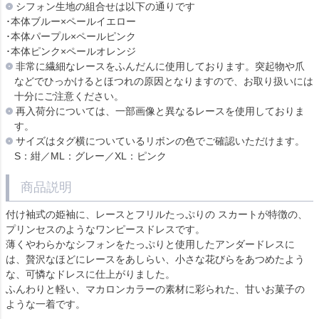
シフォン生地の組合せは以下の通りです
･本体ブルー×ペールイエロー
･本体パープル×ペールピンク
･本体ピンク×ペールオレンジ
非常に繊細なレースをふんだんに使用しております。突起物や爪
などでひっかけるとほつれの原因となりますので、お取り扱いには
十分にご注意ください。
再入荷分については、一部画像と異なるレースを使用しておりま
す。
サイズはタグ横についているリボンの色でご確認いただけます。
S：紺／ML：グレー／XL：ピンク
商品説明
付け袖式の姫袖に、レースとフリルたっぷりの スカートが特徴の、
プリンセスのようなワンピースドレスです。
薄くやわらかなシフォンをたっぷりと使用したアンダードレスに
は、贅沢なほどにレースをあしらい、小さな花びらをあつめたよう
な、可憐なドレスに仕上がりました。
ふんわりと軽い、マカロンカラーの素材に彩られた、甘いお菓子の
ような一着です。