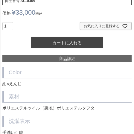
商品番号
AC-0309
¥
33,000
価格
税込
お気に入りに登録する
カートに入れる
商品詳細
Color
紺×えんじ
素材
ポリエステルツイル（裏地）ポリエステルタフタ
洗濯表示
手洗い可能