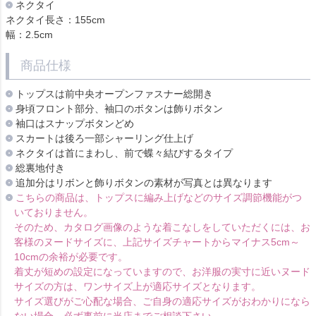
ネクタイ
ネクタイ長さ：155cm
幅：2.5cm
商品仕様
トップスは前中央オープンファスナー総開き
身頃フロント部分、袖口のボタンは飾りボタン
袖口はスナップボタンどめ
スカートは後ろ一部シャーリング仕上げ
ネクタイは首にまわし、前で蝶々結びするタイプ
総裏地付き
追加分はリボンと飾りボタンの素材が写真とは異なります
こちらの商品は、トップスに編み上げなどのサイズ調節機能がつ
いておりません。
そのため、カタログ画像のような着こなしをしていただくには、お
客様のヌードサイズに、上記サイズチャートからマイナス5cm～
10cmの余裕が必要です。
着丈が短めの設定になっていますので、お洋服の実寸に近いヌード
サイズの方は、ワンサイズ上が適応サイズとなります。
サイズ選びがご心配な場合、ご自身の適応サイズがおわかりになら