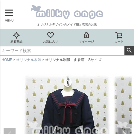
MENU
オリジナルデザインのメイド服と衣装のお店
新着商品
お気に入り
マイページ
カート
HOME
オリジナル衣装
オリジナル制服 由香莉 Sサイズ