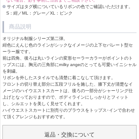
ない場合、必ず事前に当店までご相談下さい。
サイズはタグ横についているリボンの色でご確認いただけます。
S：紺／ML：グレー／XL：ピンク
商品説明
オリジナル制服シリーズ第二弾。
紺色にえんじ色のラインがシックなイメージの上下セパレート型セ
ーラー服です。
前は四角、後ろは丸いラインの変形セーラーカラーがポイントのト
ップスには、胸元の三角部にmilky angeのとっても可愛いイニシャル
を刺繍。
リボンを外したスタイルでも清楚に着こなして頂けます。
フロントの切り替え部分に五段フリルを施した、膝下丈が清楚なイ
メージのハイウエストスカートは、後ろの一部分がシャーリング仕
上げとなっておりますので、ボディラインにしっかりとフィット
し、シルエットを美しく見せてくれます。
ハイウエストスカートに別売りのブラウスをトップス･インで合わせ
て頂くアレンジもおすすめです。
返品・交換について