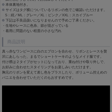
本体裏地付き。
サイズはタグ横についているリボンの色でご確認いただけます。
S：紺／ML：グレー／XL：ピンク／XXL：スカイブルー
下記は不良品扱いになりませんので予めご了承ください。
・生地やレースに色糸、節が混ざっている
・着用に問題のない程度の小さな汚れ
商品説明
真っ赤なワンピースに白のエプロンを合わせ、リボンとレースを贅
沢にあしらった、まるでショートケーキのようなメイド服です。
付け襟は２タイプがセットになっており、重ね付けや取り外しで、
お好みに合わせたスタイリングをお楽しみいただけます。
胸元のリボンを変えて差し色をプラスしたり、ボリューム控えめの
パニエを合わせていただくのもおすすめです。