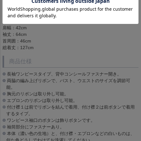
XLサイズ
バスト：110cm
ウエスト：95cm
肩幅：42cm
袖丈：64cm
首周囲：46cm
総着丈：127cm
商品仕様
長袖ワンピースタイプ、背中コンシールファスナー開き。
両脇の編み上げリボンで、バスト、ウエストのサイズを調節可
能。
胸元のリボンは取り外し可能。
エプロンのリボンは取り外し可能。
付け襟１は前でリボンを結んで着用、付け襟２は前ボタンで着用
するタイプ。
ワンピース袖口のボタンは飾りボタンです。
袖筒部分にファスナーあり。
本体（濃い色の生地）と、付け襟・エプロンなどの白いものは、
似た色どうしでわけてお洗濯してください。