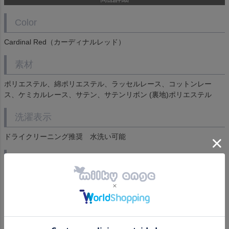
Color
Cardinal Red（カーディナルレッド）
素材
ポリエステル、綿ポリエステル、ラッセルレース、コットンレー
ス、ケミカルレース、サテン、サテンリボン (裏地)ポリエステル
洗濯表示
ドライクリーニング推奨 水洗い可能
セット内容
長袖ワンピース、エプロン、胸リボン、付け襟２種
※撮影時はレーストリムワイヤーボーンパニエ３段、ミディパニ
エ、リボン04（ミッドナイトブルー）を使用していますが、セット
には含まれません。