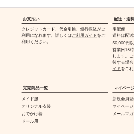
お支払い
配送・送
クレジットカード、代金引換、銀行振込がご
宅配便
利用になれます。詳しくは
ご利用ガイド
をご
送料は配送
利用ください。
50,000
営業日15
します。ご
後する場合
イド
をご利
完売商品一覧
マイペー
メイド服
新規会員登
オリジナル衣装
マイページ
おでかけ着
メールマガ
ドール用