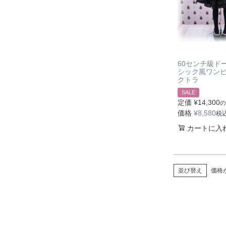
60センチ級ド
シック風ワン
クトラ
SALE
定価
¥
14,300
の
価格
¥
8,580
税
カートに入
並び替え
価格