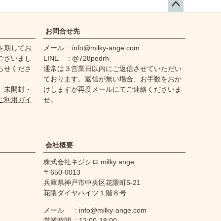
ペー
ジト
お問合せ先
ップ
を期してお
メール
info@milky-ange.com
へ
ございまし
LINE
@728pedrh
らせくださ
通常は３営業日以内にご返信させていただい
ております。返信が無い場合、お手数をおか
、未開封・
けしますが再度メールにてご連絡くださいま
ご利用ガイ
せ。
会社概要
株式会社キジシロ milky ange
650-0013
兵庫県神戸市中央区花隈町5-21
花隈ダイヤハイツ１階８号
メール
info@milky-ange.com
営業時間
12:00-18:00