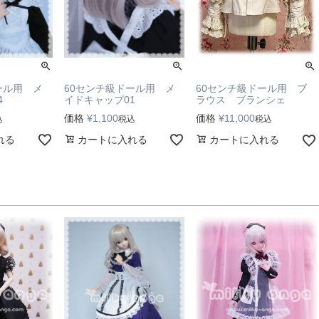
ール用 メ
60センチ級ドール用 メ
60センチ級ドール用 ブ
4
イドキャップ01
ラウス ブランシェ
価格
¥
1,100
価格
¥
11,000
込
税込
税込
れる
カートに入れる
カートに入れる