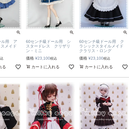
ール用 ア
60センチ級ドール用 シ
60センチ級ドール用 ク
リスメイド
スタードレス クリザリ
ラシックスタイルメイド
ン・ミニ
クラリス・ロング
価格
¥
23,100
価格
¥
23,100
込
税込
税込
れる
カートに入れる
カートに入れる