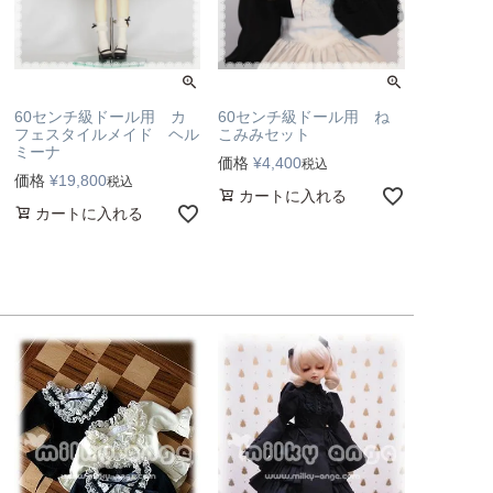
60センチ級ドール用 カ
60センチ級ドール用 ね
フェスタイルメイド ヘル
こみみセット
ミーナ
価格
¥
4,400
税込
価格
¥
19,800
税込
カートに入れる
カートに入れる