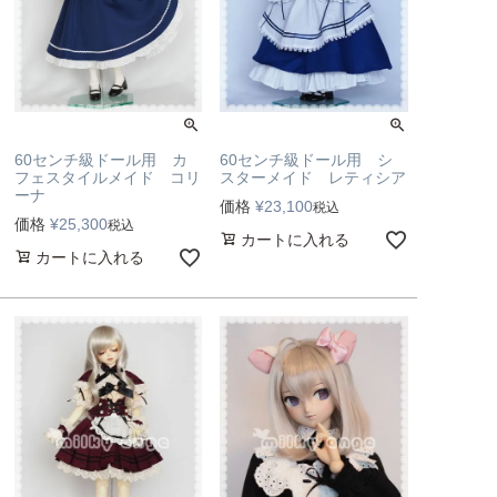
60センチ級ドール用 カ
60センチ級ドール用 シ
フェスタイルメイド コリ
スターメイド レティシア
ーナ
価格
¥
23,100
税込
価格
¥
25,300
税込
カートに入れる
カートに入れる