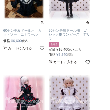
60センチ級ドール用 カ
60センチ級ドール用 ゴ
ットソー エトワール
シック風ワンピース デリ
ラ
価格
¥
6,600
税込
SALE
カートに入れる
定価
¥
15,400
のところ
価格
¥
9,240
税込
カートに入れる