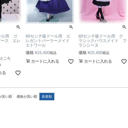
60センチ級ドール用 エ
ール用 ゴ
60センチ級ドール用 ク
レガントパーラーメイド
ピース エレ
ラシックハウスメイド フ
エトワール
ランシーヌ
価格
¥
15,400
価格
¥
15,400
税込
税込
ところ
カートに入れる
カートに入れる
込
れる
が安い順
価格が高い順
新着順