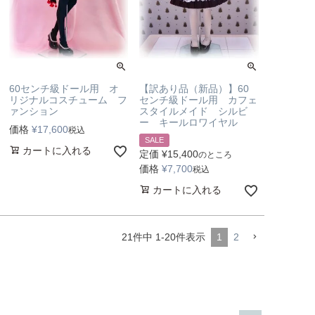
60センチ級ドール用 オ
【訳あり品（新品）】60
リジナルコスチューム フ
センチ級ドール用 カフェ
ァンション
スタイルメイド シルビ
ー キールロワイヤル
価格
¥
17,600
税込
SALE
カートに入れる
定価
¥
15,400
のところ
価格
¥
7,700
税込
カートに入れる
21
件中
1
-
20
件表示
1
2