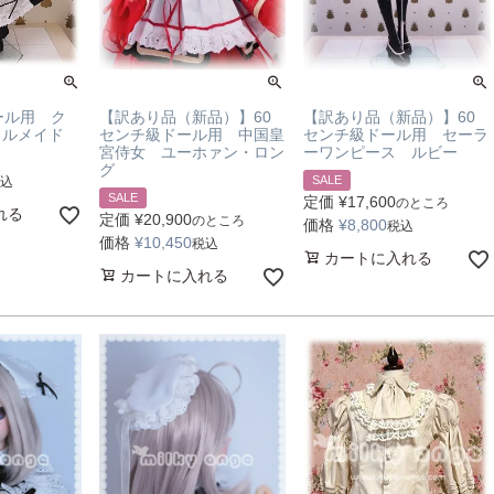
ール用 ク
【訳あり品（新品）】60
【訳あり品（新品）】60
イルメイド
センチ級ドール用 中国皇
センチ級ドール用 セーラ
宮侍女 ユーホァン・ロン
ーワンピース ルビー
グ
SALE
込
SALE
定価
¥
17,600
のところ
れる
定価
¥
20,900
のところ
価格
¥
8,800
税込
価格
¥
10,450
税込
カートに入れる
カートに入れる