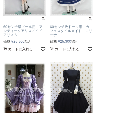
60センチ級ドール用 ア
60センチ級ドール用 カ
ンティークアリスメイド
フェスタイルメイド コリ
アリス６
ーナ
価格
¥
25,300
価格
¥
25,300
税込
税込
カートに入れる
カートに入れる