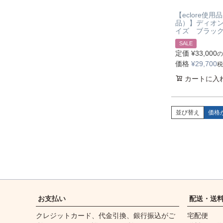
【eclore使用
品）】ディオン
イズ ブラッ
SALE
定価
¥
33,000
の
価格
¥
29,700
税
カートに入
並び替え
価格
お支払い
配送・送
クレジットカード、代金引換、銀行振込がご
宅配便