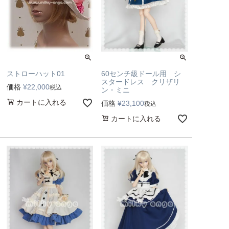
60センチ級ドール用 シ
ストローハット01
スタードレス クリザリ
価格
¥
22,000
税込
ン・ミニ
カートに入れる
価格
¥
23,100
税込
カートに入れる