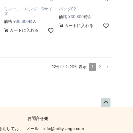
ミレーユ・ロング Sサイ
バッグ02
ズ
価格
¥
30,800
税込
価格
¥
30,800
税込
カートに入れる
カートに入れる
22
件中
1
-
20
件表示
1
2
ペー
ジト
お問合せ先
ップ
を期してお
メール
info@milky-ange.com
へ