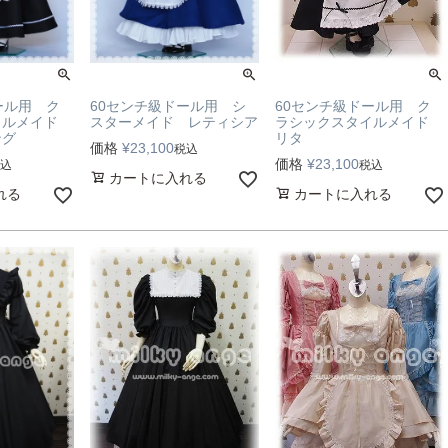
ール用 ク
60センチ級ドール用 シ
60センチ級ドール用 ク
イルメイド
スターメイド レティシア
ラシックスタイルメイド
ング
リタ
価格
¥
23,100
税込
価格
¥
23,100
込
税込
カートに入れる
れる
カートに入れる