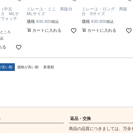
品（中古
ミレーユ・ミニ 再販分
ミレーユ・ロング 再販
ヌ MLサ
MLサイズ
分 Sサイズ
クウォッチ
価格
¥
30,800
価格
¥
30,800
税込
税込
カートに入れる
カートに入れる
ところ
込
れる
が安い順
価格が高い順
新着順
料
返品・交換
商品の品質につきましては、万全