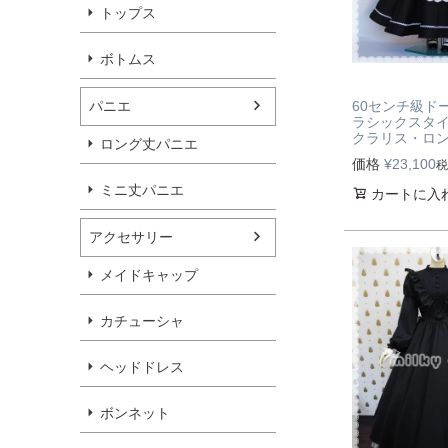
トップス
ボトムス
パニエ
60センチ級ド
ラシックスタ
クラリス・ロ
ロング丈パニエ
価格
¥
23,100
税
ミニ丈パニエ
カートに入
アクセサリー
メイドキャップ
カチューシャ
ヘッドドレス
ボンネット