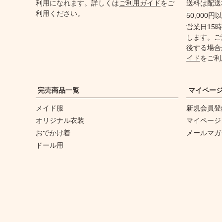
利用になれます。詳しくは
ご利用ガイド
をご
送料は配送
利用ください。
50,000
営業日15
します。ご
後する場合
イド
をご利
完売商品一覧
マイペー
メイド服
新規会員登
オリジナル衣装
マイページ
おでかけ着
メールマガ
ドール用