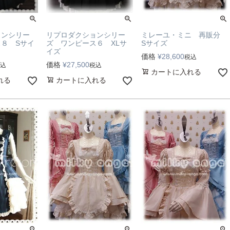
ョンシリー
リプロダクションシリー
ミレーユ・ミニ 再販分
８ Sサイ
ズ ワンピース６ XLサ
Sサイズ
イズ
価格
¥
28,600
税込
価格
¥
27,500
込
税込
カートに入れる
れる
カートに入れる